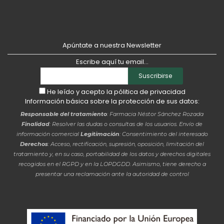
Apúntate a nuestra Newsletter
Escribe aquí tu email...
Suscribirse
He leído y acepto la
pólitica de privacidad
Información básica sobre la protección de sus datos:
Responsable del tratamiento
: Farmacia Néstor Sánchez Rozada
Finalidad
: Resolver las dudas o consultas de los usuarios. Envío de
información comercial
Legitimación
: Consentimiento del interesado
Derechos
: Acceso, rectificación, supresión, oposición, limitación del
tratamiento y, en su caso, portabilidad de los datos y derechos digitales
recogidos en el RGPD y en la LOPDGDD. Asimismo, tiene derecho a
presentar una reclamación ante la autoridad de control