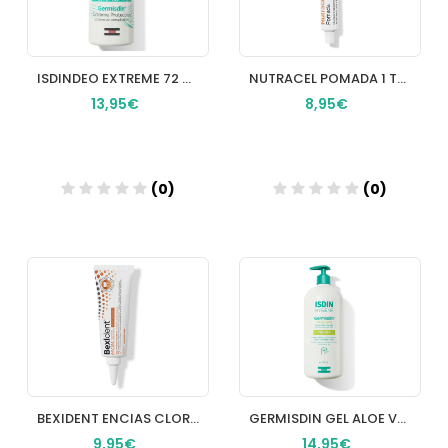
ISDINDEO EXTREME 72 H LAMBDA CONTROL ROLL ON 50 ML
NUTRACEL POMADA 1 TUBO 50 G
13,95€
8,95€
(0)
(0)
Añadir
Añadir
BEXIDENT ENCIAS CLORHEXIDINA GEL GINGIVAL 1 ENVASE 50 ML
GERMISDIN GEL ALOE VERA 1000 ML
9,95€
14,95€