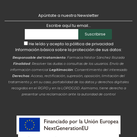
Apúntate a nuestra Newsletter
Escribe aquí tu email...
Suscribirse
He leído y acepto la
pólitica de privacidad
Información básica sobre la protección de sus datos:
Responsable del tratamiento
: Farmacia Néstor Sánchez Rozada
Finalidad
: Resolver las dudas o consultas de los usuarios. Envío de
información comercial
Legitimación
: Consentimiento del interesado
Derechos
: Acceso, rectificación, supresión, oposición, limitación del
tratamiento y, en su caso, portabilidad de los datos y derechos digitales
recogidos en el RGPD y en la LOPDGDD. Asimismo, tiene derecho a
presentar una reclamación ante la autoridad de control