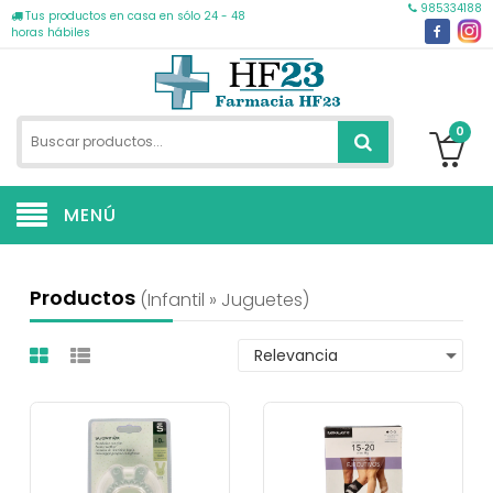
985334188
Tus productos en casa en sólo 24 - 48
horas hábiles
0
MENÚ
Productos
(infantil » Juguetes)