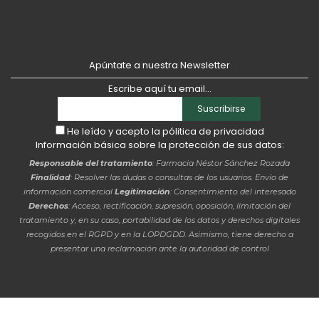
Apúntate a nuestra Newsletter
Escribe aquí tu email...
Suscribirse
He leído y acepto la
pólitica de privacidad
Información básica sobre la protección de sus datos:
Responsable del tratamiento
: Farmacia Néstor Sánchez Rozada
Finalidad
: Resolver las dudas o consultas de los usuarios. Envío de
información comercial
Legitimación
: Consentimiento del interesado
Derechos
: Acceso, rectificación, supresión, oposición, limitación del
tratamiento y, en su caso, portabilidad de los datos y derechos digitales
recogidos en el RGPD y en la LOPDGDD. Asimismo, tiene derecho a
presentar una reclamación ante la autoridad de control