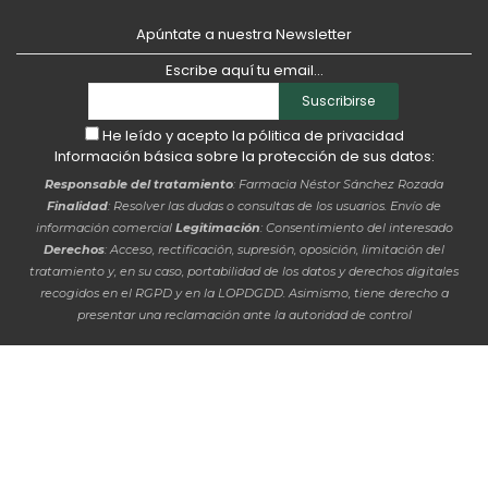
Apúntate a nuestra Newsletter
Escribe aquí tu email...
Suscribirse
He leído y acepto la
pólitica de privacidad
Información básica sobre la protección de sus datos:
Responsable del tratamiento
: Farmacia Néstor Sánchez Rozada
Finalidad
: Resolver las dudas o consultas de los usuarios. Envío de
información comercial
Legitimación
: Consentimiento del interesado
Derechos
: Acceso, rectificación, supresión, oposición, limitación del
tratamiento y, en su caso, portabilidad de los datos y derechos digitales
recogidos en el RGPD y en la LOPDGDD. Asimismo, tiene derecho a
presentar una reclamación ante la autoridad de control