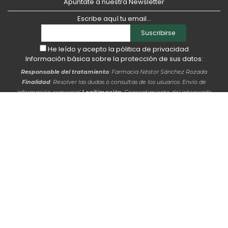
Apúntate a nuestra Newsletter
Escribe aquí tu email...
Suscribirse
He leído y acepto la
pólitica de privacidad
Información básica sobre la protección de sus datos:
Responsable del tratamiento
: Farmacia Néstor Sánchez Rozada
Finalidad
: Resolver las dudas o consultas de los usuarios. Envío de
información comercial
Legitimación
: Consentimiento del interesado
Derechos
: Acceso, rectificación, supresión, oposición, limitación del
tratamiento y, en su caso, portabilidad de los datos y derechos digitales
recogidos en el RGPD y en la LOPDGDD. Asimismo, tiene derecho a
presentar una reclamación ante la autoridad de control