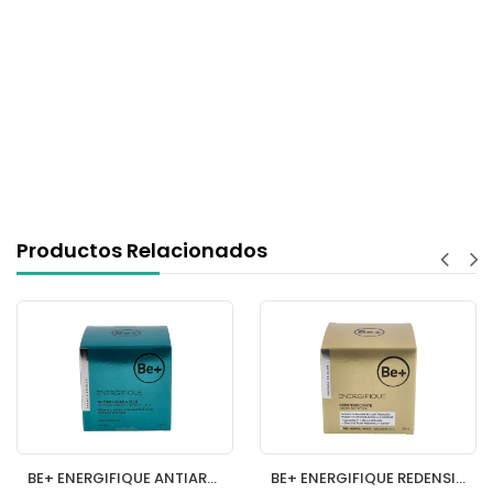
Productos Relacionados
BE+ ENERGIFIQUE ANTIARRUGAS CREMA NOCTURNA REGENERADORA 1 ENVASE 50 ml
BE+ ENERGIFIQUE REDENSIFICANTE CREMA NUTRITIVA PIEL NORMAL MIXTA 1 TARRO 50 ML