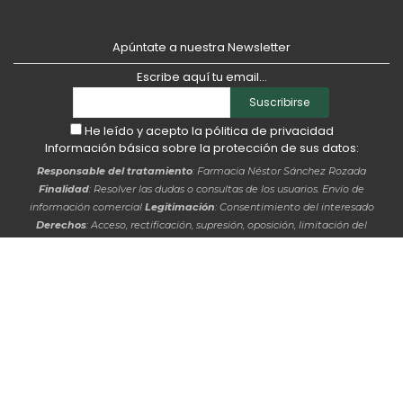
Apúntate a nuestra Newsletter
Escribe aquí tu email...
Suscribirse
He leído y acepto la
pólitica de privacidad
Información básica sobre la protección de sus datos:
Responsable del tratamiento
: Farmacia Néstor Sánchez Rozada
Finalidad
: Resolver las dudas o consultas de los usuarios. Envío de
información comercial
Legitimación
: Consentimiento del interesado
Derechos
: Acceso, rectificación, supresión, oposición, limitación del
tratamiento y, en su caso, portabilidad de los datos y derechos digitales
recogidos en el RGPD y en la LOPDGDD. Asimismo, tiene derecho a
presentar una reclamación ante la autoridad de control