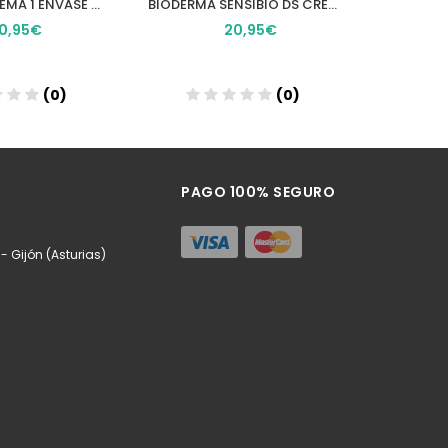
XHEKPON CREMA 1 ENVASE 40 ML
BIODERMA SENSIBIO DS CREMA 40 ML
10,95€
20,95€
(0)
(0)
ñadir
Añadir
PAGO 100% SEGURO
 Gijón (Asturias)