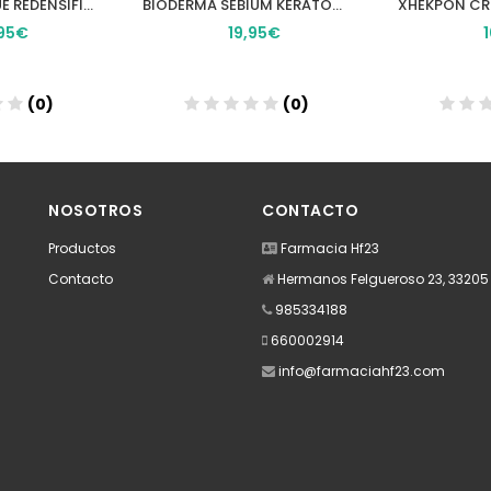
BE+ ENERGIFIQUE REDENSIFICANTE CREMA NUTRITIVA PIEL NORMAL MIXTA 1 TARRO 50 ML
BIODERMA SEBIUM KERATO+ 30 ML
95€
19,95€
(0)
(0)
dir
Añadir
A
NOSOTROS
CONTACTO
Productos
Farmacia Hf23
Contacto
Hermanos Felgueroso 23, 33205 -
985334188
660002914
info@farmaciahf23.com