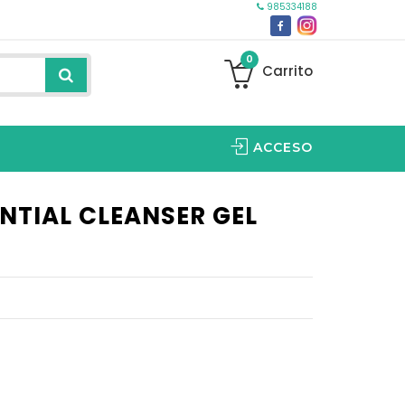
985334188
0
Carrito
ACCESO
ENTIAL CLEANSER GEL