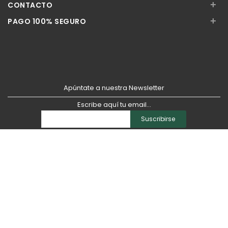
+
CONTACTO
+
PAGO 100% SEGURO
Apúntate a nuestra Newsletter
Escribe aquí tu email...
Suscribirse
He leído y acepto la
pólitica de privacidad
Información básica sobre la protección de sus datos:
Responsable del tratamiento
: Farmacia Néstor Sánchez Rozada
Finalidad
: Resolver las dudas o consultas de los usuarios. Envío de
información comercial
Legitimación
: Consentimiento del interesado
Derechos
: Acceso, rectificación, supresión, oposición, limitación del
tratamiento y, en su caso, portabilidad de los datos y derechos digitales
recogidos en el RGPD y en la LOPDGDD. Asimismo, tiene derecho a
presentar una reclamación ante la autoridad de control