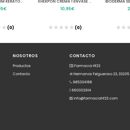
BIODERMA SEBIUM KERATO+ 30 ML
XHEKPON CREMA 1 ENVASE 40 ML
95€
10,95€
2
(0)
(0)
dir
Añadir
A
NOSOTROS
CONTACTO
Productos
Farmacia Hf23
Contacto
Hermanos Felgueroso 23, 33205 -
985334188
660002914
info@farmaciahf23.com