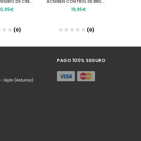
BIODERMA SENSIBIO DS CREMA 40 ML
ACNIBEN CONTROL DE BRILLOS Y GRANOS GEL CREMA ISDIN TEEN SKIN 1 ENVASE 40 ml
0,95€
19,95€
(0)
(0)
ñadir
Añadir
PAGO 100% SEGURO
 Gijón (Asturias)